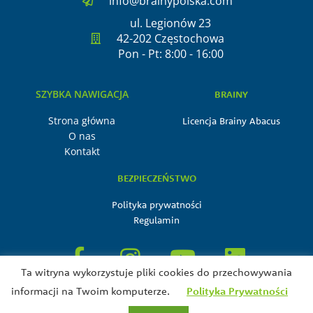
info@brainypolska.com
ul. Legionów 23
42-202 Częstochowa
Pon - Pt: 8:00 - 16:00
SZYBKA NAWIGACJA
BRAINY
Strona główna
Licencja Brainy Abacus
O nas
Kontakt
BEZPIECZEŃSTWO
Polityka prywatności
Regulamin
F
I
Y
L
a
n
o
i
Ta witryna wykorzystuje pliki cookies do przechowywania
c
s
u
n
informacji na Twoim komputerze.
Polityka Prywatności
© Wszystkie Prawa Zastrzeżone Brain-Child LearningTM 2026