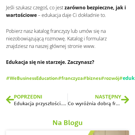
Jeśli szukasz czegoś, co jest
zarówno bezpieczne, jak i
wartościowe
– edukacja daje Ci dokładnie to.
Pobierz nasz katalog franczyzy lub umów się na
niezobowiązującą rozmowę. Katalog i formularz
znajdziesz na naszej głównej stronie www.
Edukacja się nie starzeje. Zaczynasz?
eduk
#WeBusinessEducation
#franczyza
#biznes
#rozwój
#
Prev
Na
POPRZEDNI
NASTĘPNY
Edukacja przyszłości. Czego naprawdę potrzebują dzieci i jak odpowiada na to Soward?
Co wyróżnia dobrą franczyzę edukacyjną? Sprawdź, zanim podejmiesz decyzję!
Na Blogu