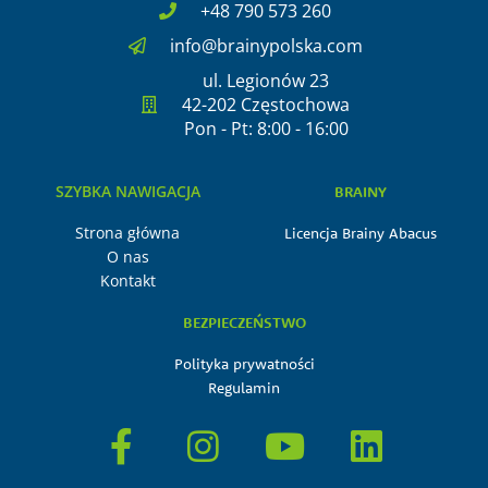
+48 790 573 260
info@brainypolska.com
ul. Legionów 23
42-202 Częstochowa
Pon - Pt: 8:00 - 16:00
SZYBKA NAWIGACJA
BRAINY
Strona główna
Licencja Brainy Abacus
O nas
Kontakt
BEZPIECZEŃSTWO
Polityka prywatności
Regulamin
F
I
Y
L
a
n
o
i