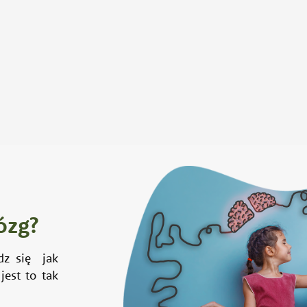
ózg?
dz się jak
jest to tak