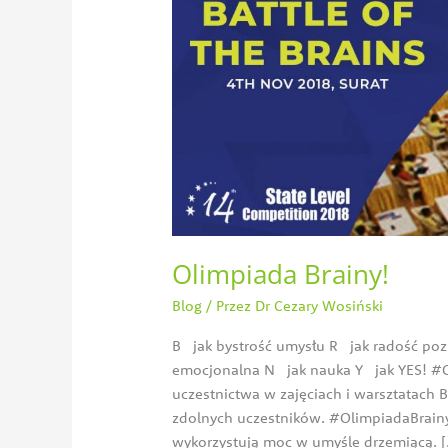
Olimpiada Brainy!
Blog
/ Przez
Dr Cezary Wosiński
B jak bystrość umysłu R jak radość poz
emocjonalna N jak nauka Y jak YES! #Ol
uczestnictwa w zajęciach i warsztatach 
zdolnych uczestników. #OlimpiadaBrainyIn
wykorzystują moc w umyśle drzemiącą. 