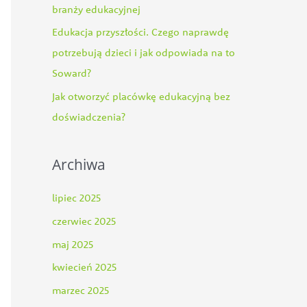
:
branży edukacyjnej
Edukacja przyszłości. Czego naprawdę
potrzebują dzieci i jak odpowiada na to
Soward?
Jak otworzyć placówkę edukacyjną bez
doświadczenia?
Archiwa
lipiec 2025
czerwiec 2025
maj 2025
kwiecień 2025
marzec 2025