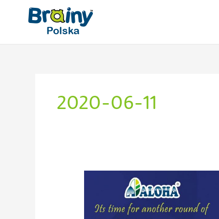
Przejdź
do
treści
2020-06-11
Olimpiada
Brainy!