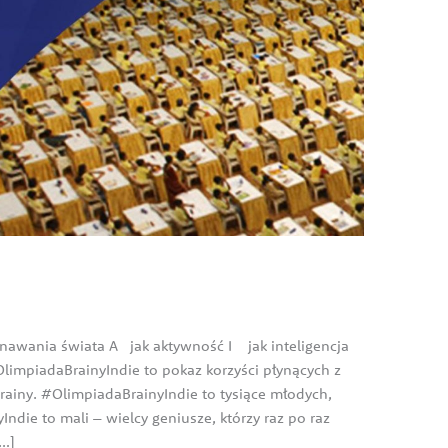
nawania świata A jak aktywność I jak inteligencja
impiadaBrainyIndie to pokaz korzyści płynących z
Brainy. #OlimpiadaBrainyIndie to tysiące młodych,
die to mali – wielcy geniusze, którzy raz po raz
[…]