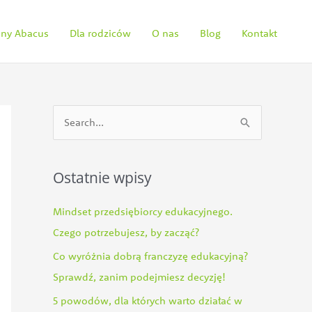
ainy Abacus
Dla rodziców
O nas
Blog
Kontakt
S
z
u
Ostatnie wpisy
k
a
Mindset przedsiębiorcy edukacyjnego.
j
Czego potrzebujesz, by zacząć?
d
Co wyróżnia dobrą franczyzę edukacyjną?
l
Sprawdź, zanim podejmiesz decyzję!
a
5 powodów, dla których warto działać w