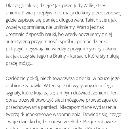
Dlaczego tak się dzieje? Jak pisze Judy Willis, stres
uniemożliwia przepływ informacji do kory przedczołowej,
gdzie zapisuje się pamięć długotrwała. Takich scen, jak
wyżej wspomniana, nie unikniemy. Warto jednak
urozmaicić sposób nauki, bo wtedy odczujemy z niej
autentyczną przyjemność. Spróbuj pomóc dziecku
połączyć przyswajanie wiedzy z przyjemnymi rytuałami –
tak jak uczy się tego na Brainy – kursach, które stymulują
pracę mózgu.
Ozdóbcie pokój, niech towarzyszą dziecku w nauce jego
ulubione zabawki. W ten sposób wysyłamy do mózgu
sygnały, które kojarzą się z miłym doświadczeniem. Ten
obraz pozwoli otworzyć sieci mózgowe prowadzące do
przechowywania pamięci. Niezapomniane wydarzenia
tworzą długookresowe wspomnienia. Dowiedz się, czego
Twoje dziecko będzie uczyć w szkole. Połącz zabawę z
nauką – zaproponuj mu grę w zagadki, które będą