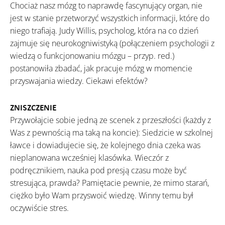
Chociaż nasz mózg to naprawdę fascynujący organ, nie
jest w stanie przetworzyć wszystkich informacji, które do
niego trafiają. Judy Willis, psycholog, która na co dzień
zajmuje się neurokogniwistyką (połączeniem psychologii z
wiedzą o funkcjonowaniu mózgu – przyp. red.)
postanowiła zbadać, jak pracuje mózg w momencie
przyswajania wiedzy. Ciekawi efektów?
ZNISZCZENIE
Przywołajcie sobie jedną ze scenek z przeszłości (każdy z
Was z pewnością ma taką na koncie): Siedzicie w szkolnej
ławce i dowiadujecie się, że kolejnego dnia czeka was
nieplanowana wcześniej klasówka. Wieczór z
podręcznikiem, nauka pod presją czasu może być
stresująca, prawda? Pamiętacie pewnie, że mimo starań,
ciężko było Wam przyswoić wiedzę. Winny temu był
oczywiście stres.