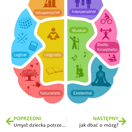
Prev
Na
POPRZEDNI
NASTĘPNY
Umysł dziecka potrzebuje przerw! Umysł dorosłych także
Jak dbać o mózg?