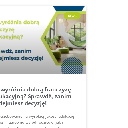
BLOG
 wyróżnia dobrą franczyzę
ukacyjną? Sprawdź, zanim
dejmiesz decyzję!
trzebowanie na wysokiej jakości edukację
ie — zarówno wśród rodziców, jak i