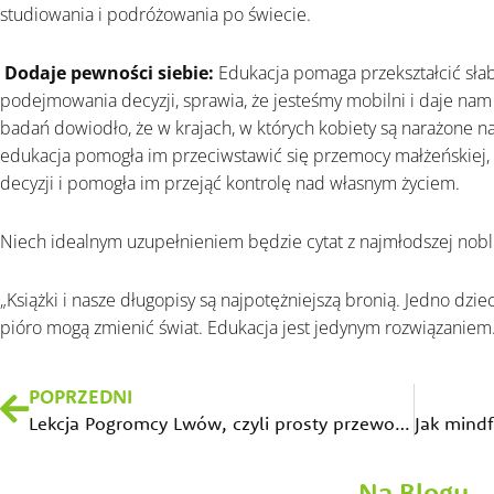
studiowania i podróżowania po świecie.
Dodaje pewności siebie:
Edukacja pomaga przekształcić słab
podejmowania decyzji, sprawia, że ​​jesteśmy mobilni i daje na
badań dowiodło, że w krajach, w których kobiety są narażone n
edukacja pomogła im przeciwstawić się przemocy małżeńskiej
decyzji i pomogła im przejąć kontrolę nad własnym życiem.
Niech idealnym uzupełnieniem będzie cytat z najmłodszej noblis
„Książki i nasze długopisy są najpotężniejszą bronią. Jedno dzie
pióro mogą zmienić świat. Edukacja jest jedynym rozwiązaniem
Prev
POPRZEDNI
Lekcja Pogromcy Lwów, czyli prosty przewodnik po lepszym skupieniu i koncentracji
Na Blogu