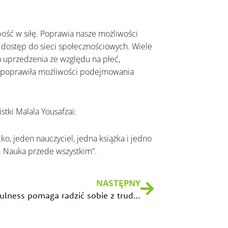
ość w siłę. Poprawia nasze możliwości
m dostęp do sieci społecznościowych. Wiele
a uprzedzenia ze względu na płeć,
, poprawiła możliwości podejmowania
tki Malala Yousafzai:
cko, jeden nauczyciel, jedna książka i jedno
. Nauka przede wszystkim”.
Następny
NASTĘPNY
Jak mindfulness pomaga radzić sobie z trudnościami losu