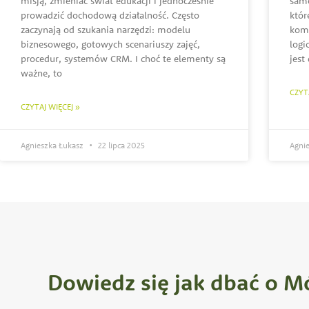
misją, zmieniać świat edukacji i jednocześnie
samo
prowadzić dochodową działalność. Często
któr
zaczynają od szukania narzędzi: modelu
komp
biznesowego, gotowych scenariuszy zajęć,
logi
procedur, systemów CRM. I choć te elementy są
jest
ważne, to
CZYT
CZYTAJ WIĘCEJ »
Agnieszka Łukasz
22 lipca 2025
Agni
Dowiedz się jak dbać o M