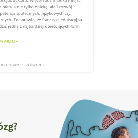
rządów. Coraz więcej rodzin szuka miejsc,
e oferują nie tylko opiekę, ale i rozwój
etencji społecznych, językowych czy
cznych. To sprawia, że franczyza edukacyjna
 dziś jedną z najbardziej obiecujących form
AJ WIĘCEJ »
eszka Łukasz
21 lipca 2025
ózg?