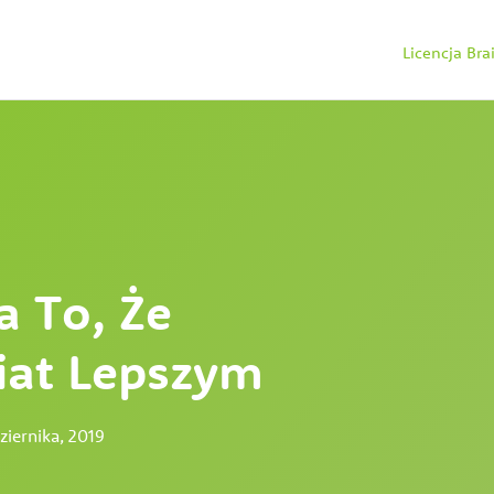
Licencja Br
 To, Że
iat Lepszym
ziernika, 2019