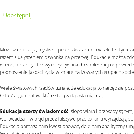
Udostępnij
Mówisz edukacja, myślisz – proces kształcenia w szkole. Tymc
razem z usłyszeniem dzwonka na przerwę. Edukację można zdo
ważne, może być też wykorzystywana do społecznej odpowiedzi
podnoszenie jakości życia w zmarginalizowanych grupach społe
Wiele światowych rządów uznaje, że edukacja to narzędzie post
O to 7 argumentów, które stoją za tą ostatnią tezą:
Edukacja szerzy świadomość
: ślepa wiara i przesądy są tym
wprowadzani w błąd przez fałszywe przekonania wyrządzają spo
Edukacja pomaga nam kwestionować, daje nam analityczny umy
Wykształcony umysł prosi o logikę i naukowe uzasadnienie wszys