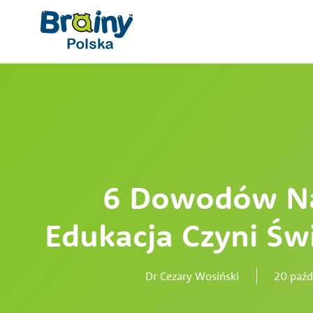
Przejdź
do
treści
6 Dowodów Na
Edukacja Czyni Św
Dr Cezary Wosiński
20 paźd