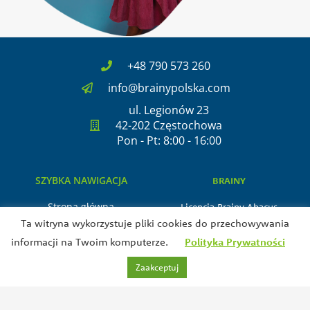
+48 790 573 260
info@brainypolska.com
ul. Legionów 23
42-202 Częstochowa
Pon - Pt: 8:00 - 16:00
SZYBKA NAWIGACJA
BRAINY
Strona główna
Licencja Brainy Abacus
O nas
Ta witryna wykorzystuje pliki cookies do przechowywania
Kontakt
informacji na Twoim komputerze.
Polityka Prywatności
BEZPIECZEŃSTWO
Zaakceptuj
Polityka prywatności
Regulamin