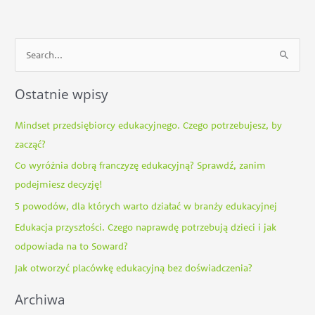
S
z
Ostatnie wpisy
u
k
Mindset przedsiębiorcy edukacyjnego. Czego potrzebujesz, by
a
zacząć?
j
Co wyróżnia dobrą franczyzę edukacyjną? Sprawdź, zanim
d
podejmiesz decyzję!
l
5 powodów, dla których warto działać w branży edukacyjnej
a
Edukacja przyszłości. Czego naprawdę potrzebują dzieci i jak
:
odpowiada na to Soward?
Jak otworzyć placówkę edukacyjną bez doświadczenia?
Archiwa